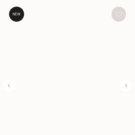
NEW
НУЖНА ПОМОЩЬ С ЗАКАЗОМ?
Если у вас возникли вопросы по размеру, цвету или
оплате, напишите нам и мы с радостью поможем