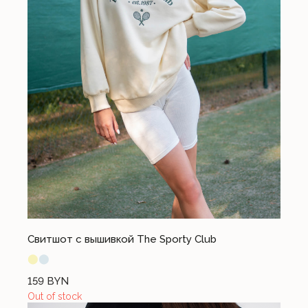
Свитшот c вышивкой The Sporty Club
⬤
⬤
159
BYN
Out of stock