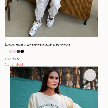
Джоггеры с дизайнерской резинкой
⬤
⬤
⬤
⬤
⬤
159
BYN
Out of stock