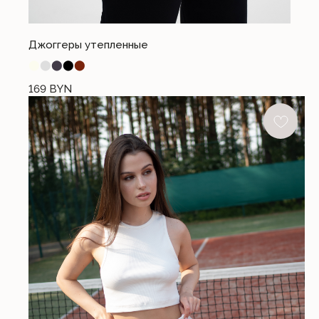
+375 (44) 740-44-10
office@cloandmore.com
Джоггеры утепленные
12:00 - 20:00 без выходных
⬤
⬤
⬤
⬤
⬤
169
BYN
Общество с ограниченной ответственностью «Имидж Про». 220088, РБ, г.
Минск, ул. Соломенная, 23, комн. 6
Свидетельство о государственной регистрации №191202580 от 27.02.2023.
Выдано Минским городским исполнительным комитетом. УНП 191202580
Почтовый адрес: 220053, г. Минск, Старовиленский тракт 87, офис 205
Книга замечаний и предложений находится по адресу: г. Минск, ул.
Тимирязева 74А (ТРЦ PALAZZO), 2 этаж
Режим работы интернет-магазина: 24/7 круглосуточно
Отдел по работе с клиентами: с 12:00 до 20:00 ежедневно
Регистрация в Торговом реестре №579336 от 22.04.2024 г.
Номера городских телефонов уполномоченных по защите прав потребителей:
+37517-294-63-73, +37517-293-74-56 – администрация Партизанского района г.
Минска;
+37517-218-00-82 – главное управление торговли и услуг Мингорисполкома.
Разработка сайта I.T.
© 2023. Все права защищены