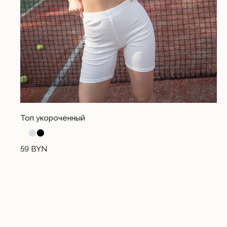
Топ укороченный
⬤
⬤
⬤
59
BYN