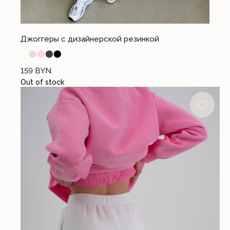
Если возникли вопросы, свяжитесь
с нами удобным способом
+375 (44) 740-44-10
Джоггеры с дизайнерской резинкой
office@cloandmore.com
12:00 - 20:00 без выходных
⬤
⬤
⬤
⬤
⬤
159
BYN
Out of stock
Общество с ограниченной ответственностью «Имидж Про». 220088, РБ, г.
Минск, ул. Соломенная, 23, комн. 6
Свидетельство о государственной регистрации №191202580 от 27.02.2023.
Выдано Минским городским исполнительным комитетом. УНП 191202580
Почтовый адрес: 220053, г. Минск, Старовиленский тракт 87, офис 205
Книга замечаний и предложений находится по адресу: г. Минск, ул.
Тимирязева 74А (ТРЦ PALAZZO), 2 этаж
Режим работы интернет-магазина: 24/7 круглосуточно
Отдел по работе с клиентами: с 12:00 до 20:00 ежедневно
Регистрация в Торговом реестре №579336 от 22.04.2024 г.
Номера городских телефонов уполномоченных по защите прав потребителей:
+37517-294-63-73, +37517-293-74-56 – администрация Партизанского района г.
Минска;
+37517-218-00-82 – главное управление торговли и услуг Мингорисполкома.