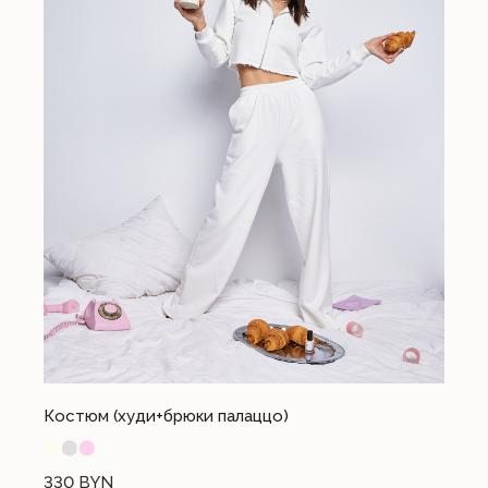
Костюм (худи+брюки палаццо)
⬤
⬤
⬤
330
BYN