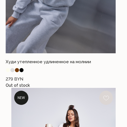
Худи утепленное удлиненное на молнии
⬤
⬤
⬤
⬤
279
BYN
Out of stock
NEW