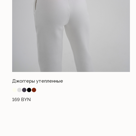
Разработка сайта I.T.
© 2023. Все права защищены
Джоггеры утепленные
⬤
⬤
⬤
⬤
⬤
169
BYN