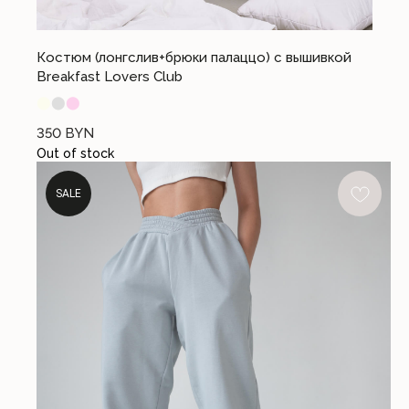
СЛУЖБА ПОДДЕРЖКИ
Если возникли вопросы, свяжитесь
с нами удобным способом
Костюм (лонгслив+брюки палаццо) с вышивкой
+375 (44) 740-44-10
Breakfast Lovers Club
office@cloandmore.com
⬤
⬤
⬤
12:00 - 20:00 без выходных
350
BYN
Out of stock
SALE
Общество с ограниченной ответственностью «Имидж Про». 220088, РБ, г.
Минск, ул. Соломенная, 23, комн. 6
Свидетельство о государственной регистрации №191202580 от 27.02.2023.
Выдано Минским городским исполнительным комитетом. УНП 191202580
Почтовый адрес: 220053, г. Минск, Старовиленский тракт 87, офис 205
Книга замечаний и предложений находится по адресу: г. Минск, ул.
Тимирязева 74А (ТРЦ PALAZZO), 2 этаж
Режим работы интернет-магазина: 24/7 круглосуточно
Отдел по работе с клиентами: с 12:00 до 20:00 ежедневно
Регистрация в Торговом реестре №579336 от 22.04.2024 г.
Номера городских телефонов уполномоченных по защите прав потребителей:
+37517-294-63-73, +37517-293-74-56 – администрация Партизанского района г.
Минска;
+37517-218-00-82 – главное управление торговли и услуг Мингорисполкома.