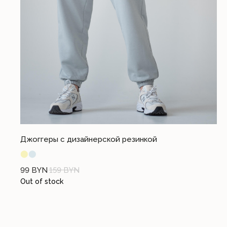
Разработка сайта I.T.
© 2023. Все права защищены
Джоггеры с дизайнерской резинкой
⬤
⬤
99
BYN
159
BYN
Out of stock