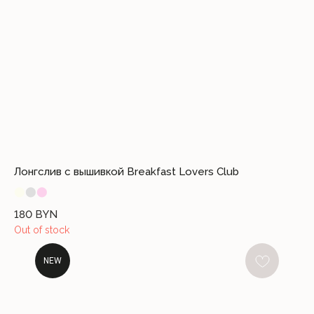
Лонгслив с вышивкой Breakfast Lovers Club
⬤
⬤
⬤
180
BYN
Out of stock
NEW