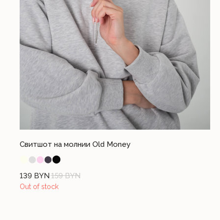
Разработка сайта I.T.
© 2023. Все права защищены
Свитшот на молнии Old Money
⬤
⬤
⬤
⬤
⬤
139
BYN
159
BYN
Out of stock