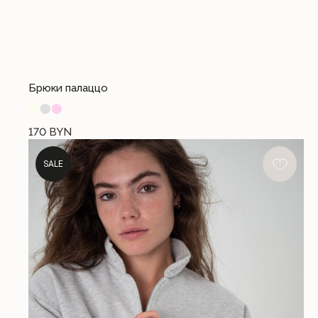
СЛУЖБА ПОДДЕРЖКИ
Если возникли вопросы, свяжитесь
с нами удобным способом
+375 (44) 740-44-10
office@cloandmore.com
Брюки палаццо
12:00 - 20:00 без выходных
⬤
⬤
⬤
170
BYN
SALE
Общество с ограниченной ответственностью «Имидж Про». 220088, РБ, г.
Минск, ул. Соломенная, 23, комн. 6
Свидетельство о государственной регистрации №191202580 от 27.02.2023.
Выдано Минским городским исполнительным комитетом. УНП 191202580
Почтовый адрес: 220053, г. Минск, Старовиленский тракт 87, офис 205
Книга замечаний и предложений находится по адресу: г. Минск, ул.
Тимирязева 74А (ТРЦ PALAZZO), 2 этаж
Режим работы интернет-магазина: 24/7 круглосуточно
Отдел по работе с клиентами: с 12:00 до 20:00 ежедневно
Регистрация в Торговом реестре №579336 от 22.04.2024 г.
Номера городских телефонов уполномоченных по защите прав потребителей:
+37517-294-63-73, +37517-293-74-56 – администрация Партизанского района г.
Минска;
+37517-218-00-82 – главное управление торговли и услуг Мингорисполкома.