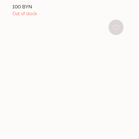
100
BYN
Out of stock
НУЖНА ПОМОЩЬ С ЗАКАЗОМ?
Если у вас возникли вопросы по размеру, цвету или
оплате, напишите нам и мы с радостью поможем
НАПИСАТЬ В ИНСТАГРАМ