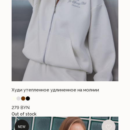
Худи утепленное удлиненное на молнии
⬤
⬤
⬤
⬤
279
BYN
Out of stock
NEW
НУЖНА ПОМОЩЬ С ЗАКАЗОМ?