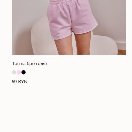
Топ на бретелях
⬤
⬤
⬤
59
BYN