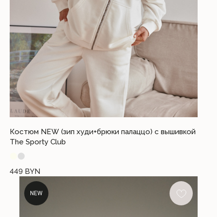
Костюм NEW (зип худи+брюки палаццо) c вышивкой
The Sporty Club
⬤
⬤
449
BYN
NEW