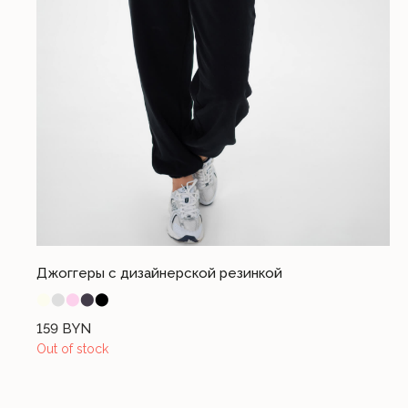
Разработка сайта I.T.
© 2023. Все права защищены
Джоггеры с дизайнерской резинкой
⬤
⬤
⬤
⬤
⬤
159
BYN
Out of stock