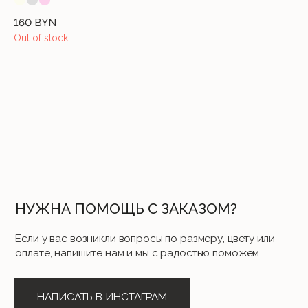
16
160
BYN
Out of stock
СЛУЖБА ПОДДЕРЖКИ
Если возникли вопросы, свяжитесь
с нами удобным способом
+375 (44) 740-44-10
office@cloandmore.com
12:00 - 20:00 без выходных
Общество с ограниченной ответственностью «Имидж Про». 220088, РБ, г.
Минск, ул. Соломенная, 23, комн. 6
Свидетельство о государственной регистрации №191202580 от 27.02.2023.
Выдано Минским городским исполнительным комитетом. УНП 191202580
Почтовый адрес: 220053, г. Минск, Старовиленский тракт 87, офис 205
Книга замечаний и предложений находится по адресу: г. Минск, ул.
Тимирязева 74А (ТРЦ PALAZZO), 2 этаж
Режим работы интернет-магазина: 24/7 круглосуточно
Отдел по работе с клиентами: с 12:00 до 20:00 ежедневно