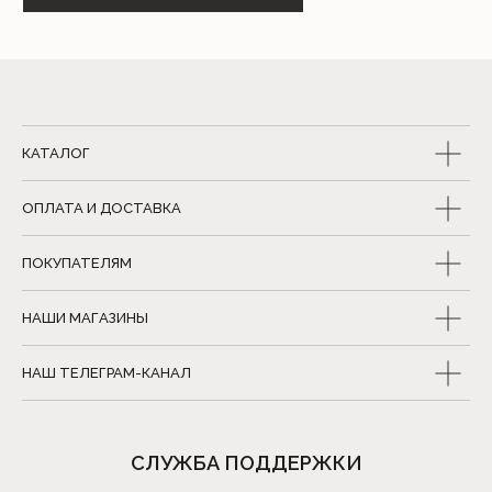
Регистрация в Торговом реестре №579336 от 22.04.2024 г.
Номера городских телефонов уполномоченных по защите прав потребителей:
+37517-294-63-73, +37517-293-74-56 – администрация Партизанского района г.
Минска;
+37517-218-00-82 – главное управление торговли и услуг Мингорисполкома.
КАТАЛОГ
Разработка сайта I.T.
© 2023. Все права защищены
ОПЛАТА И ДОСТАВКА
ПОКУПАТЕЛЯМ
НАШИ МАГАЗИНЫ
НАШ ТЕЛЕГРАМ-КАНАЛ