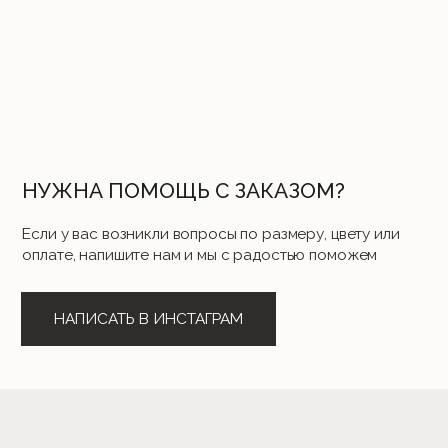
Минск, ул. Соломенная, 23, комн. 6
Свидетельство о государственной регистрации №191202580 от 27.02.2023.
Выдано Минским городским исполнительным комитетом. УНП 191202580
Почтовый адрес: 220053, г. Минск, Старовиленский тракт 87, офис 205
Книга замечаний и предложений находится по адресу: г. Минск, ул.
Тимирязева 74А (ТРЦ PALAZZO), 2 этаж
Режим работы интернет-магазина: 24/7 круглосуточно
Отдел по работе с клиентами: с 12:00 до 20:00 ежедневно
Регистрация в Торговом реестре №579336 от 22.04.2024 г.
Номера городских телефонов уполномоченных по защите прав потребителей:
+37517-294-63-73, +37517-293-74-56 – администрация Партизанского района г.
Минска;
+37517-218-00-82 – главное управление торговли и услуг Мингорисполкома.
Разработка сайта I.T.
© 2023. Все права защищены