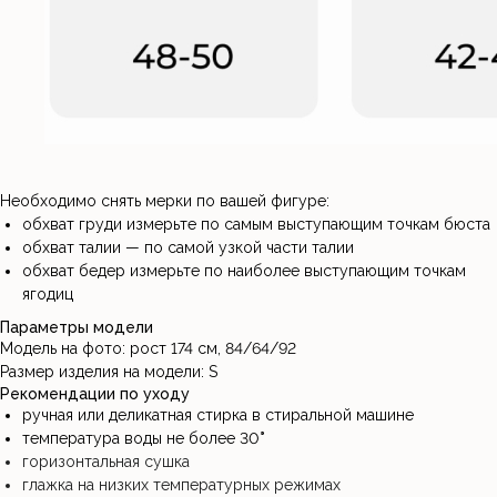
Необходимо снять мерки по вашей фигуре:
обхват груди измерьте по самым выступающим точкам бюста
обхват талии — по самой узкой части талии
обхват бедер измерьте по наиболее выступающим точкам
НУЖНА ПОМОЩЬ С ЗАКАЗОМ?
ягодиц
Параметры модели
Если у вас возникли вопросы по размеру, цвету или
оплате, напишите нам и мы с радостью поможем
Модель на фото: рост 174 см, 84/64/92
Размер изделия на модели: S
Рекомендации по уходу
НАПИСАТЬ В ИНСТАГРАМ
ручная или деликатная стирка в стиральной машине
температура воды не более 30
°
горизонтальная сушка
глажка на низких температурных режимах