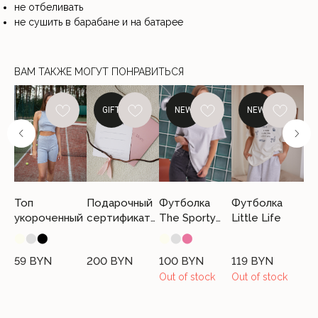
не отбеливать
не сушить в барабане и на батарее
ВАМ ТАКЖЕ МОГУТ ПОНРАВИТЬСЯ
GIFT
NEW
NEW
СЛУЖБА ПОДДЕРЖКИ
Если возникли вопросы, свяжитесь
с нами удобным способом
Топ
Подарочный
Футболка
Футболка
То
+375 (44) 740-44-10
укороченный
сертификат
The Sporty
Little Life
ук
office@cloandmore.com
200 BYN
Club
⬤
⬤
⬤
⬤
⬤
⬤
⬤
12:00 - 20:00 без выходных
59
BYN
200
BYN
100
BYN
119
BYN
59
Out of stock
Out of stock
Общество с ограниченной ответственностью «Имидж Про». 220088, РБ, г.