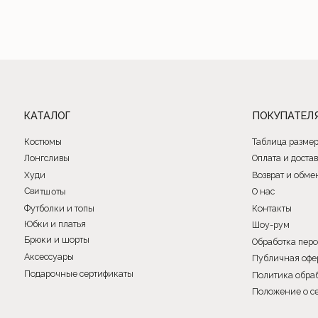
Подарочные сертификаты
Политика обработки фай
Положение о сертифика
Общество с ограниченной ответственностью «Имидж Про». 220088, РБ, г. Минск, ул. Соломенная, 23, к
Свидетельство о государственной регистрации №191202580 от 27.02.2023. Выдано Минским городски
исполнительным комитетом. УНП 191202580
Почтовый адрес: 220053, г. Минск, Старовиленский тракт 87, офис 205
Книга замечаний и предложений находится по адресу: г. Минск, ул. Тимирязева 74А (ТРЦ PALAZZO), 2
Режим работы интернет-магазина: 24/7 круглосуточно
Отдел по работе с клиентами: с 12:00 до 20:00 ежедневно
© 2023. Все права защищены