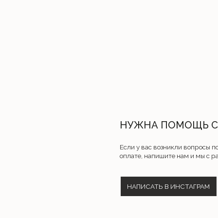
НАПИСАТЬ В ИНСТАГРАМ
КАТАЛОГ
ПОКУПАТЕЛЯМ
Костюмы
Таблица размеров
Лонгсливы
Оплата и доставка
Худи
Возврат и обмен
Свитшоты
О нас
Футболки и топы
Контакты
Юбки и платья
Шоу-рум
Брюки и шорты
Обработка персональны
Аксессуары
Публичная оферта