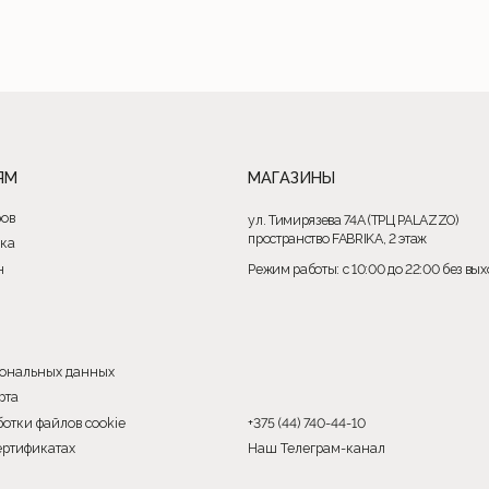
лов cookie
+375 (44) 740-44-10
тах
Наш Телеграм-канал
Р
омн. 6
Регистрация в Торговом реестре №579336 от 22.04.2024 г.
м
Номера городских телефонов уполномоченных по защите прав
потребителей:
+37517-294-63-73, +37517-293-74-56 – администрация
 этаж
Партизанского района г. Минска;
+37517-218-00-82 – главное управление торговли и услуг
Мингорисполкома.