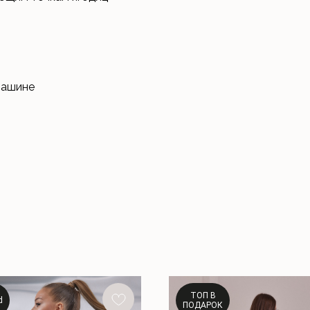
машине
ТОП В
d
ПОДАРОК