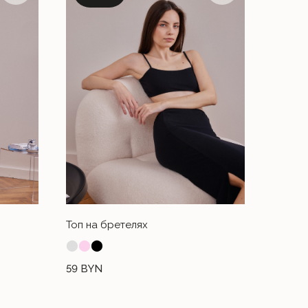
Топ на бретелях
⬤
⬤
⬤
59
BYN