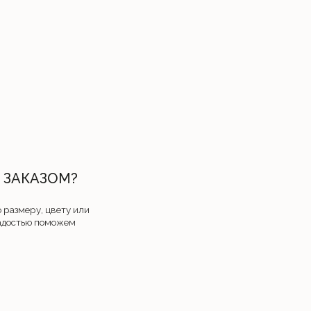
МАГАЗИНЫ
ул. Тимирязева 74А (ТРЦ PALAZZO)
пространство FABRIKA, 2 этаж
Режим работы: с 10:00 до 22:00 без выходных
o
х данных