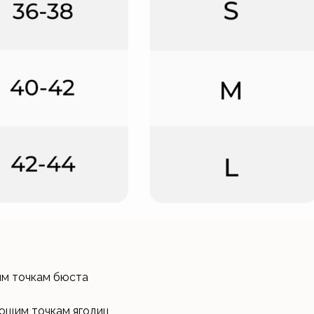
им точкам бюста
ющим точкам ягодиц