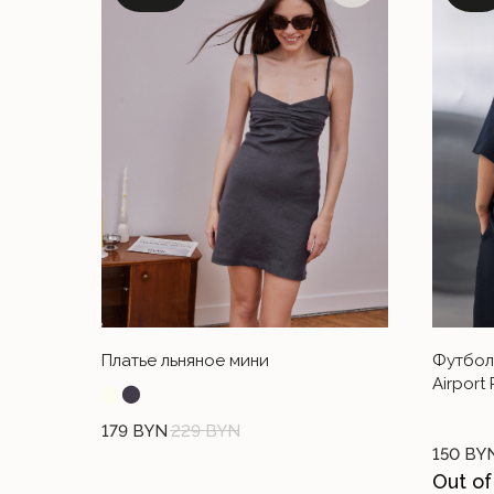
Платье льняное мини
Футбол
Airport
⬤
⬤
НУЖНА ПОМОЩЬ С ЗАК
179
BYN
229
BYN
150
BY
Если у вас возникли вопросы по размер
Out of
оплате, напишите нам и мы с радостью