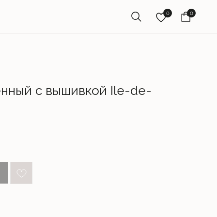
0
0
нный с вышивкой Ile-de-