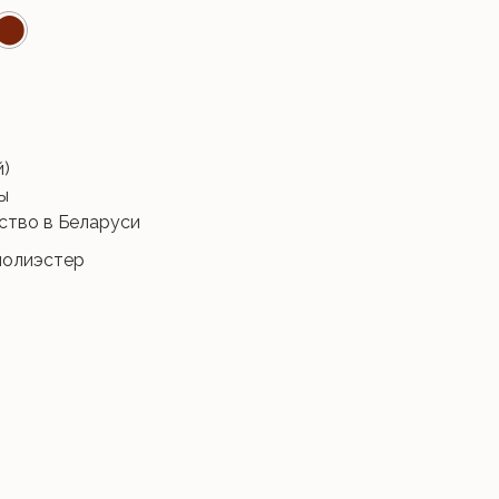
⬤
й)
ы
ство в Беларуси
 полиэстер