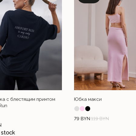
ка с блестящим принтом
Юбка макси
 Run
⬤
⬤
⬤
АЗОМ?
79
BYN
119
BYN
N
у, цвету или
 stock
 поможем