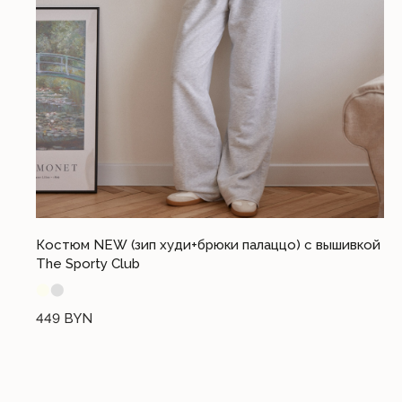
Разработка сайта I.T.
© 2023. Все права защищены
Костюм NEW (зип худи+брюки палаццо) c вышивкой
The Sporty Club
⬤
⬤
449
BYN