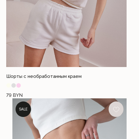
Шорты с необработанным краем
⬤
⬤
⬤
79
BYN
SALE