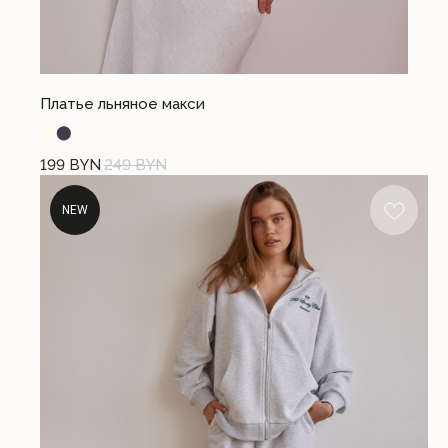
СЛУЖБА ПОДДЕРЖКИ
Если возникли вопросы, свяжитесь
с нами удобным способом
+375 (44) 740-44-10
office@cloandmore.com
Платье льняное макси
12:00 - 20:00 без выходных
⬤
⬤
199
BYN
249
BYN
NEW
Общество с ограниченной ответственностью «Имидж Про». 220088, РБ, г.
Минск, ул. Соломенная, 23, комн. 6
Свидетельство о государственной регистрации №191202580 от 27.02.2023.
Выдано Минским городским исполнительным комитетом. УНП 191202580
Почтовый адрес: 220053, г. Минск, Старовиленский тракт 87, офис 205
Книга замечаний и предложений находится по адресу: г. Минск, ул.
Тимирязева 74А (ТРЦ PALAZZO), 2 этаж
Режим работы интернет-магазина: 24/7 круглосуточно
Отдел по работе с клиентами: с 12:00 до 20:00 ежедневно
Регистрация в Торговом реестре №579336 от 22.04.2024 г.
Номера городских телефонов уполномоченных по защите прав потребителей:
+37517-294-63-73, +37517-293-74-56 – администрация Партизанского района г.
Минска;
+37517-218-00-82 – главное управление торговли и услуг Мингорисполкома.