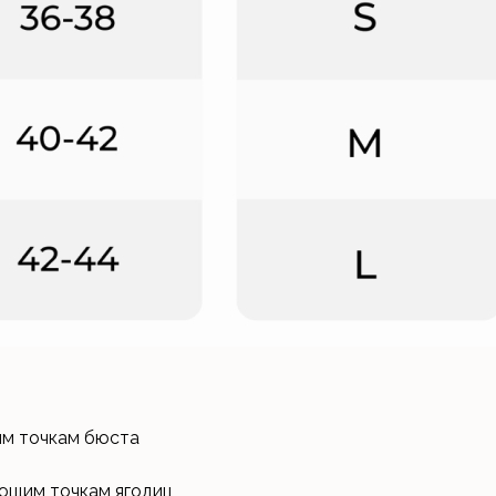
им точкам бюста
ющим точкам ягодиц