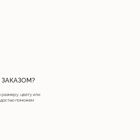
МАГАЗИНЫ
ул. Тимирязева 74А (ТРЦ PALAZZO)
пространство FABRIKA, 2 этаж
Режим работы: с 10:00 до 22:00 без выходных
o
х данных