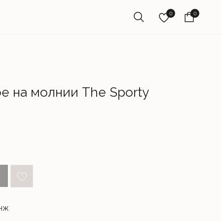
0
0
е на молнии The Sporty
нж