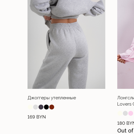
Джоггеры утепленные
Лонгсли
Lovers 
⬤
⬤
⬤
⬤
⬤
⬤
⬤
⬤
НУЖНА ПОМОЩЬ С ЗАК
169
BYN
180
BY
Если у вас возникли вопросы по размер
Out of
оплате, напишите нам и мы с радостью