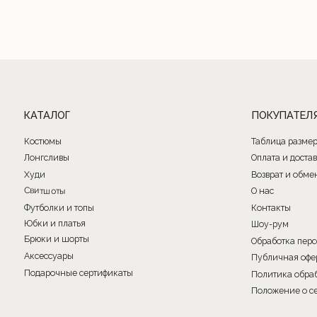
Подарочные сертификаты
Политика обработки фай
Положение о сертифика
Общество с ограниченной ответственностью «Имидж Про». 220088, РБ, г. Минск, ул. Соломенная, 23, к
Свидетельство о государственной регистрации №191202580 от 27.02.2023. Выдано Минским городски
исполнительным комитетом. УНП 191202580
Почтовый адрес: 220053, г. Минск, Старовиленский тракт 87, офис 205
Книга замечаний и предложений находится по адресу: г. Минск, ул. Тимирязева 74А (ТРЦ PALAZZO), 2
Режим работы интернет-магазина: 24/7 круглосуточно
Отдел по работе с клиентами: с 12:00 до 20:00 ежедневно
© 2023. Все права защищены